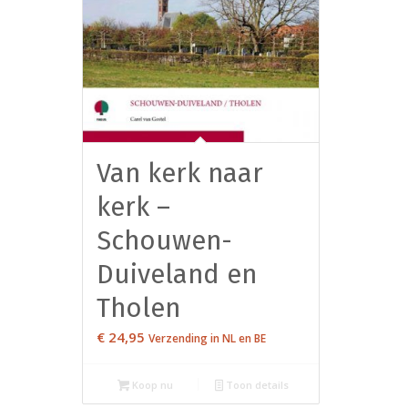
Van kerk naar
kerk –
Schouwen-
Duiveland en
Tholen
€
24,95
Verzending in NL en BE
Koop nu
Toon details