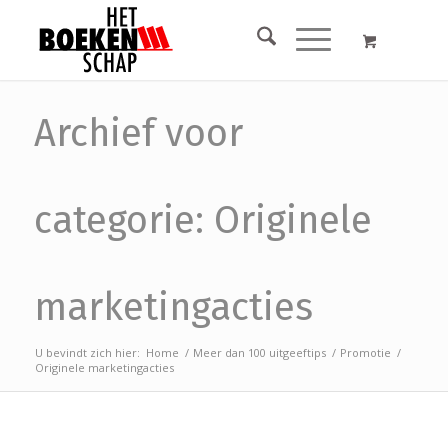
Archief voor
categorie: Originele
marketingacties
U bevindt zich hier:
Home
/
Meer dan 100 uitgeeftips
/
Promotie
/
Originele marketingacties