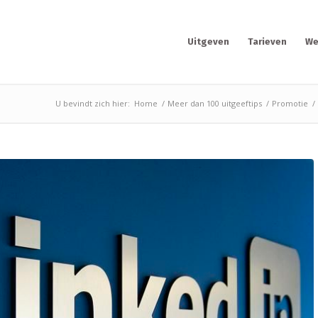
Uitgeven
Tarieven
We
U bevindt zich hier:
Home
/
Meer dan 100 uitgeeftips
/
Promotie
/