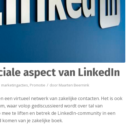
ciale aspect van LinkedIn
/
e marketingacties
,
Promotie
door
Maarten Beernink
en een virtueel netwerk van zakelijke contacten. Het is ook
m, waar volop gediscussieerd wordt over tal van
mee te liften en betrek de LinkedIn-community in een
d komen van je zakelijke boek.