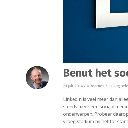
Benut het so
/
/
21 juli, 2014
0 Reacties
in
Originel
LinkedIn is veel meer dan alle
steeds meer een sociaal mediu
onderwerpen. Probeer daarop 
vroeg stadium bij het tot stan