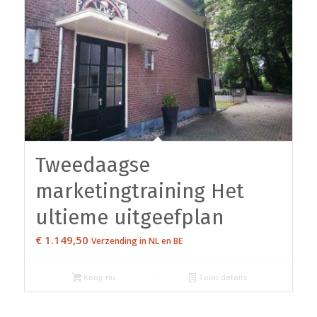
Tweedaagse
marketingtraining Het
ultieme uitgeefplan
€
1.149,50
Verzending in NL en BE
Koop nu
Toon details