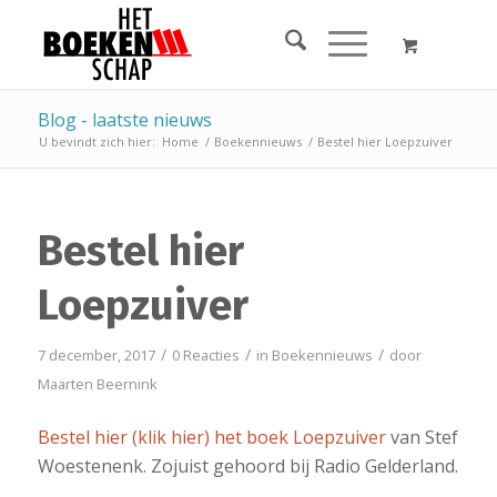
Blog - laatste nieuws
U bevindt zich hier:
Home
/
Boekennieuws
/
Bestel hier Loepzuiver
Bestel hier
Loepzuiver
/
/
/
7 december, 2017
0 Reacties
in
Boekennieuws
door
Maarten Beernink
Bestel hier (klik hier) het boek Loepzuiver
van Stef
Woestenenk. Zojuist gehoord bij Radio Gelderland.