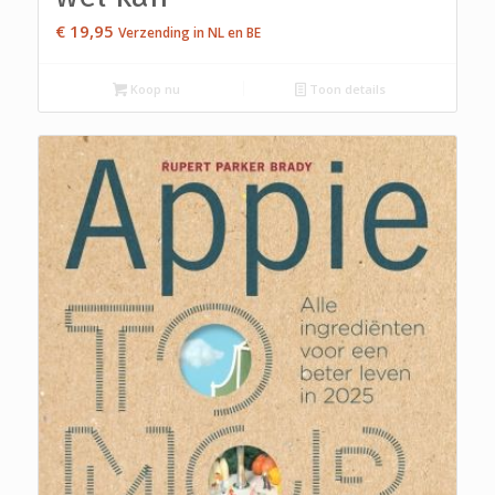
€
19,95
Verzending in NL en BE
Koop nu
Toon details