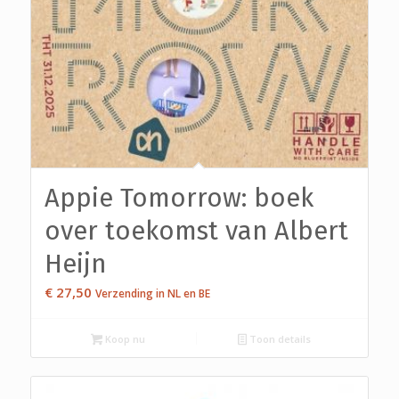
5.00
Appie Tomorrow: boek
over toekomst van Albert
Heijn
€
27,50
Verzending in NL en BE
Koop nu
Toon details