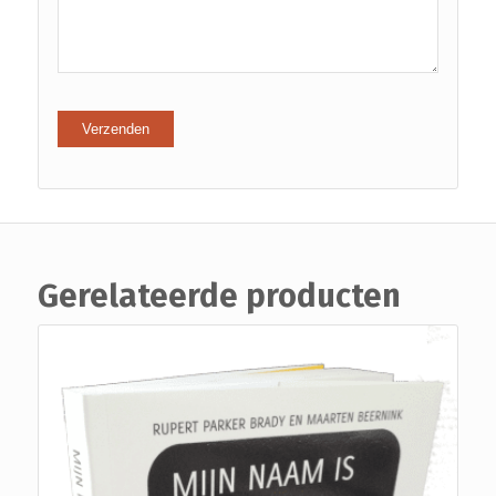
5
sterren
sterren
Gerelateerde producten