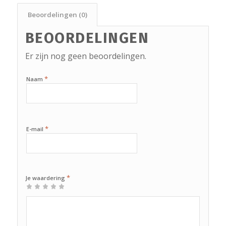
Beoordelingen (0)
BEOORDELINGEN
Er zijn nog geen beoordelingen.
*
Naam
*
E-mail
*
Je waardering
1
2
3 van
4 van de
5 van de 5
van
van
de 5
5
sterren
de
de 5
sterren
sterren