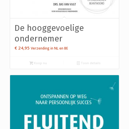
De hooggevoelige
ondernemer
€
24,95
Verzending in NL en BE
Koop nu
Toon details