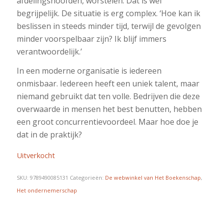
afdelingshoofden, worstelen. Dat is wel
begrijpelijk. De situatie is erg complex. ‘Hoe kan ik
beslissen in steeds minder tijd, terwijl de gevolgen
minder voorspelbaar zijn? Ik blijf immers
verantwoordelijk.’
In een moderne organisatie is iedereen
onmisbaar. Iedereen heeft een uniek talent, maar
niemand gebruikt dat ten volle. Bedrijven die deze
overwaarde in mensen het best benutten, hebben
een groot concurrentievoordeel. Maar hoe doe je
dat in de praktijk?
Uitverkocht
SKU:
9789490085131
Categorieën:
De webwinkel van Het Boekenschap
,
Het ondernemerschap