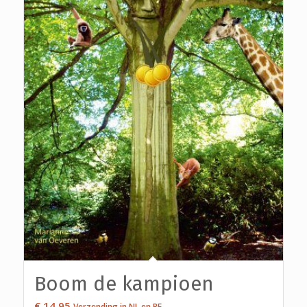
Boom de kampioen
€
14,95
Verzending in NL en BE