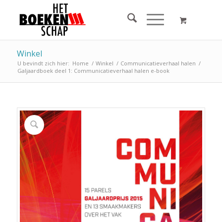
Winkel
U bevindt zich hier:
Home
/
Winkel
/
Communicatieverhaal halen
/
Galjaardboek deel 1: Communicatieverhaal halen e-book