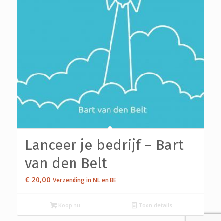
Lanceer je bedrijf – Bart
van den Belt
€
20,00
Verzending in NL en BE
Koop nu
Toon details