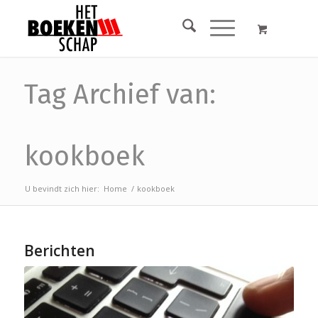
Tag Archief van:
kookboek
U bevindt zich hier:
Home
/
kookboek
Berichten