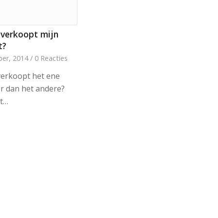
verkoopt mijn
t?
er, 2014
/
0 Reacties
erkoopt het ene
r dan het andere?
t…