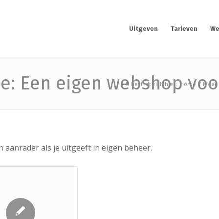
Uitgeven
Tarieven
We
ie: Een eigen webshop voo
U bevindt zich hier:
Home
/
Meer d
aanrader als je uitgeeft in eigen beheer.