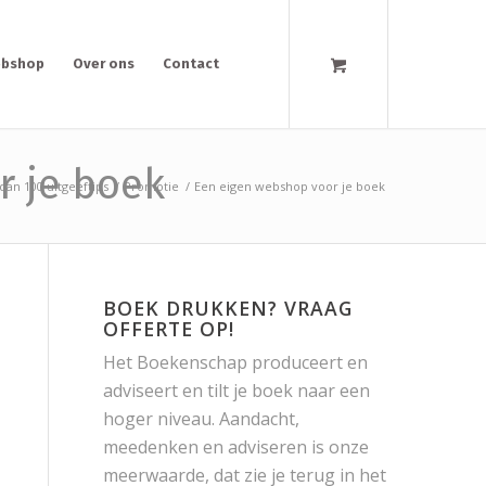
bshop
Over ons
Contact
r je boek
an 100 uitgeeftips
/
Promotie
/
Een eigen webshop voor je boek
BOEK DRUKKEN? VRAAG
OFFERTE OP!
Het Boekenschap produceert en
adviseert en tilt je boek naar een
hoger niveau. Aandacht,
meedenken en adviseren is onze
meerwaarde, dat zie je terug in het