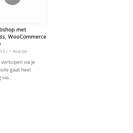
ebshop met
ss, WooCommerce
e
015
/
1 Reactie
 verkopen via je
site gaat heel
 via…