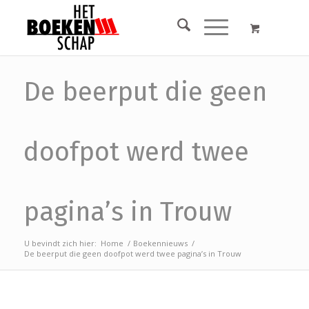
De beerput die geen
doofpot werd twee
pagina’s in Trouw
U bevindt zich hier:
Home
/
Boekennieuws
/
De beerput die geen doofpot werd twee pagina’s in Trouw