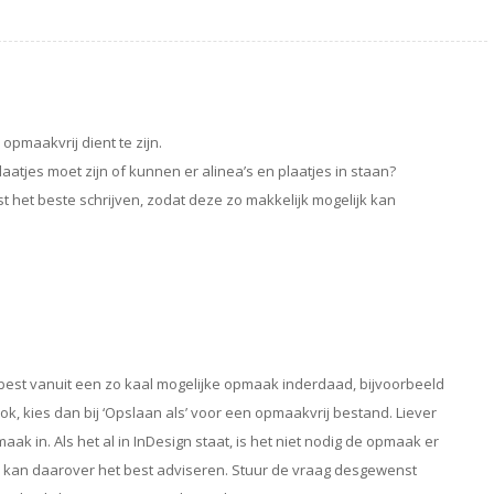
pmaakvrij dient te zijn.
laatjes moet zijn of kunnen er alinea’s en plaatjes in staan?
t het beste schrijven, zodat deze zo makkelijk mogelijk kan
est vanuit een zo kaal mogelijke opmaak inderdaad, bijvoorbeeld
ok, kies dan bij ‘Opslaan als’ voor een opmaakvrij bestand. Liever
aak in. Als het al in InDesign staat, is het niet nodig de opmaak er
r kan daarover het best adviseren. Stuur de vraag desgewenst