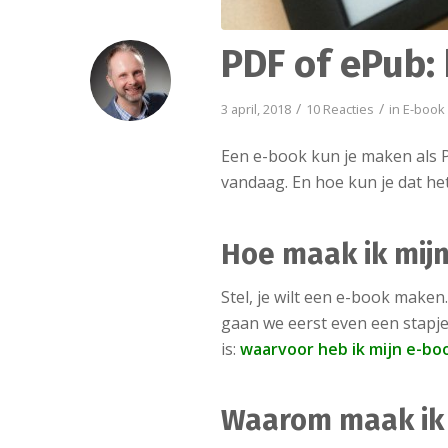
PDF of ePub:
/
/
3 april, 2018
10 Reacties
in
E-book
Een e-book kun je maken als P
vandaag. En hoe kun je dat h
Hoe maak ik mij
Stel, je wilt een e-book make
gaan we eerst even een stapje 
is:
waarvoor heb ik mijn e-bo
Waarom maak ik