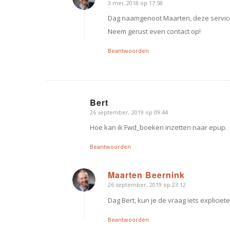
3 mei, 2018 op 17:58
zegt:
Dag naamgenoot Maarten, deze service
Neem gerust even contact op!
Beantwoorden
Bert
26 september, 2019 op 09:44
zegt:
Hoe kan ik Fwd_boeken inzetten naar epup.
Beantwoorden
Maarten Beernink
26 september, 2019 op 23:12
zegt:
Dag Bert, kun je de vraag iets expliciet
Beantwoorden