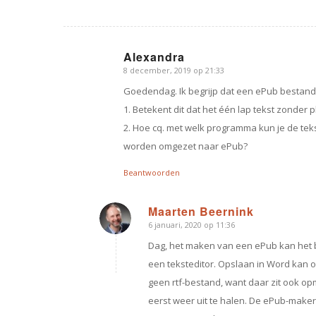
Alexandra
8 december, 2019 op 21:33
zegt:
Goedendag. Ik begrijp dat een ePub bestand o
1. Betekent dit dat het één lap tekst zonder p
2. Hoe cq. met welk programma kun je de teks
worden omgezet naar ePub?
Beantwoorden
Maarten Beernink
6 januari, 2020 op 11:36
zegt:
Dag, het maken van een ePub kan het b
een teksteditor. Opslaan in Word kan o
geen rtf-bestand, want daar zit ook opm
eerst weer uit te halen. De ePub-make