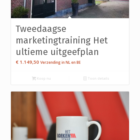
Tweedaagse
marketingtraining Het
ultieme uitgeefplan
€
1.149,50
Verzending in NL en BE
Koop nu
Toon details