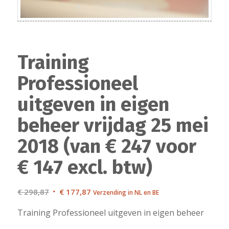
Training
Professioneel
uitgeven in eigen
beheer vrijdag 25 mei
2018 (van € 247 voor
€ 147 excl. btw)
Oorspronkelijke
Huidige
€
298,87
€
177,87
Verzending in NL en BE
prijs
prijs
Training Professioneel uitgeven in eigen beheer
was:
is:
€ 298,87.
€ 177,87.