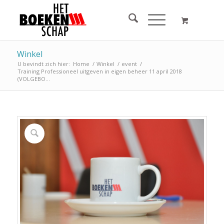
Winkel
U bevindt zich hier:
Home
/
Winkel
/
event
/
Training Professioneel uitgeven in eigen beheer 11 april 2018
(VOLGEBO...