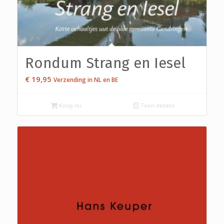
Rondum Strang en Iesel
€
19,95
Verzending in NL en BE
Koop nu
Toon details