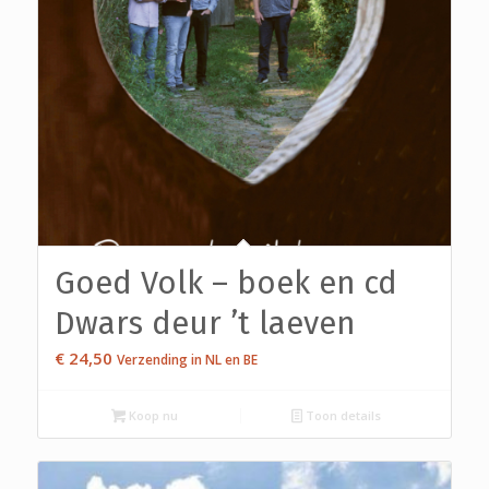
Goed Volk – boek en cd
Dwars deur ’t laeven
€
24,50
Verzending in NL en BE
Koop nu
Toon details