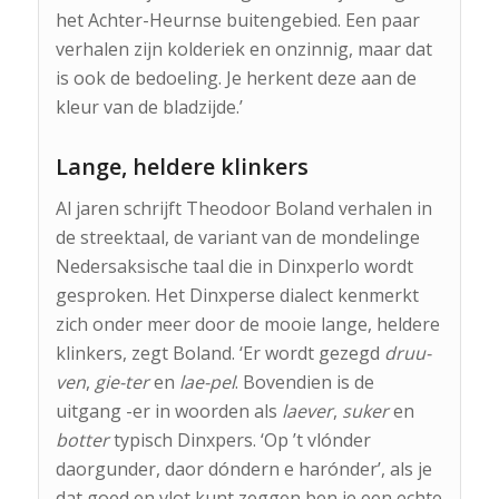
het Achter-Heurnse buitengebied. Een paar
verhalen zijn kolderiek en onzinnig, maar dat
is ook de bedoeling. Je herkent deze aan de
kleur van de bladzijde.’
Lange, heldere klinkers
Al jaren schrijft Theodoor Boland verhalen in
de streektaal, de variant van de mondelinge
Nedersaksische taal die in Dinxperlo wordt
gesproken. Het Dinxperse dialect kenmerkt
zich onder meer door de mooie lange, heldere
klinkers, zegt Boland. ‘Er wordt gezegd
druu-
ven
,
gie-ter
en
lae-pel
. Bovendien is de
uitgang -er in woorden als
laever
,
suker
en
botter
typisch Dinxpers. ‘Op ’t vlónder
daorgunder, daor dóndern e harónder’, als je
dat goed en vlot kunt zeggen ben je een echte