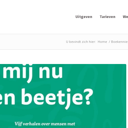
Uitgeven
Tarieven
We
U bevindt zich hier:
Home
/
Boekennie