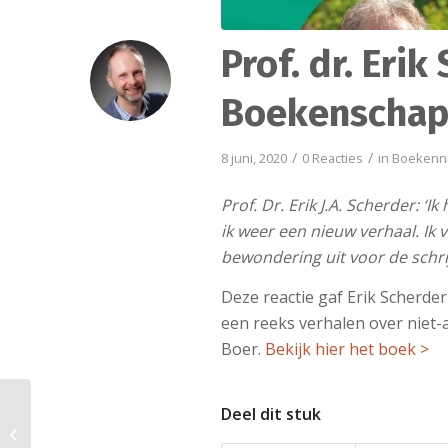
Prof. dr. Eri
Boekenschap
/
/
8 juni, 2020
0 Reacties
in
Boekenn
Prof. Dr. Erik J.A. Scherder: ‘
ik weer een nieuw verhaal. Ik 
bewondering uit voor de schri
Deze reactie gaf Erik Scherder
een reeks verhalen over niet
Boer.
Bekijk hier het boek >
Deel dit stuk
Het Boekenschap gaat
door in nieuwe vorm