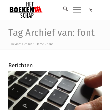
Tag Archief van: font
U bevindt zich hier:
Home
/
font
Berichten