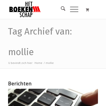
Tag Archief van:
mollie
U bevindt zich hier:
Home
/
mollie
Berichten