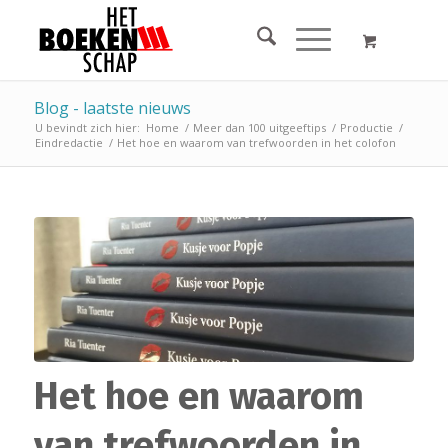
Blog - laatste nieuws
U bevindt zich hier:
Home
/
Meer dan 100 uitgeeftips
/
Productie
/
Eindredactie
/
Het hoe en waarom van trefwoorden in het colofon
Het hoe en waarom
van trefwoorden in