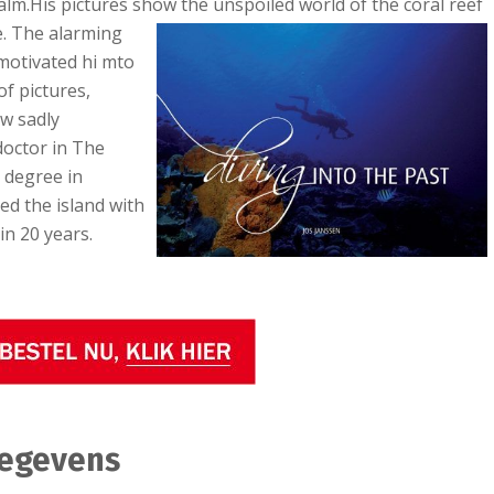
alm.
His pictures show the
unspoiled world of the coral reef
me. The alarming
 motivated hi mto
of pictures,
ow sadly
 doctor in The
 degree in
ted the island with
 in 20 years.
gegevens