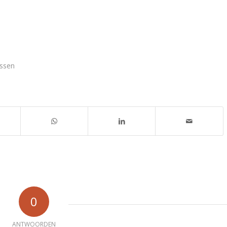
nssen
0
ANTWOORDEN