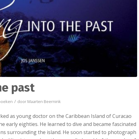
he past
/
boeken
door
Maarten Beernink
rked as young doctor on the Caribbean Island of Curacao
he early eighties. He learned to dive and became fascinated
ens surrounding the island. He soon started to photograph