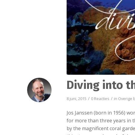
Diving into t
/
/
8 juni, 2015
0 Reacties
in
Overige 
Jos Janssen (born in 1956) wo
for more than three years in t
by the magnificent coral gard