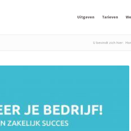
Uitgeven
Tarieven
We
U bevindt zich hier:
Ho