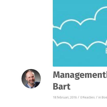
Managementbo
Bart
/
/
18 februari, 2016
0 Reacties
in
Bo