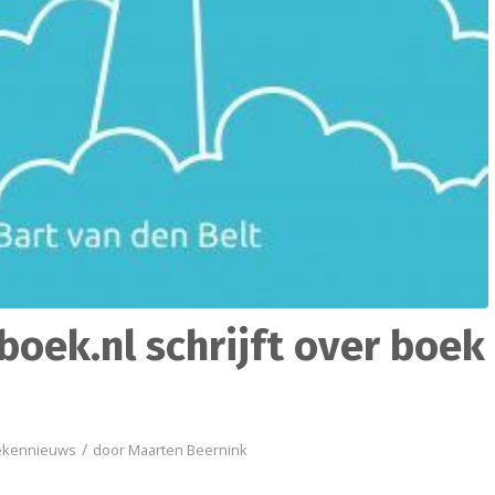
ek.nl schrijft over boek
/
ekennieuws
door
Maarten Beernink