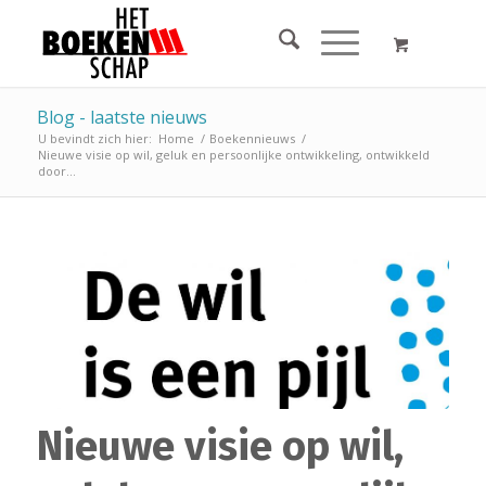
Blog - laatste nieuws
U bevindt zich hier:
Home
/
Boekennieuws
/
Nieuwe visie op wil, geluk en persoonlijke ontwikkeling, ontwikkeld
door...
Nieuwe visie op wil,