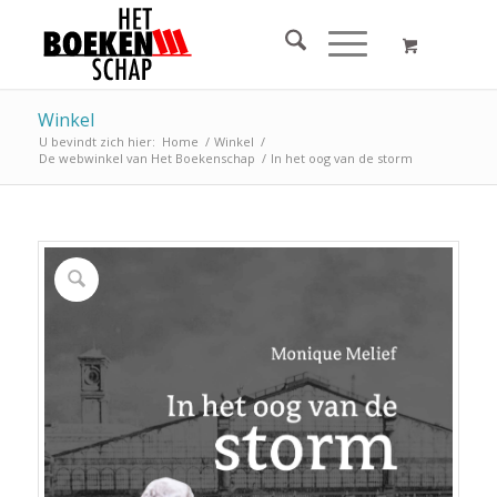
Winkel
U bevindt zich hier:
Home
/
Winkel
/
De webwinkel van Het Boekenschap
/
In het oog van de storm