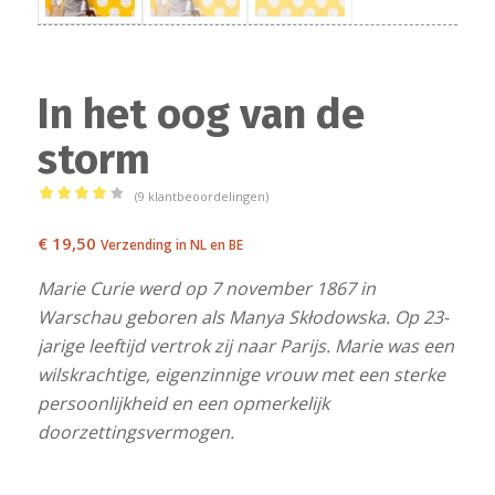
In het oog van de
storm
(
9
klantbeoordelingen)
Gewaardeerd
4.22
€
19,50
op
Verzending in NL en BE
5
Marie Curie werd op 7 november 1867 in
gebaseerd
Warschau geboren als Manya Skłodowska. Op 23-
op
jarige leeftijd vertrok zij naar Parijs. Marie was een
9
klant
wilskrachtige, eigenzinnige vrouw met een sterke
waarderingen
persoonlijkheid en een opmerkelijk
doorzettingsvermogen.