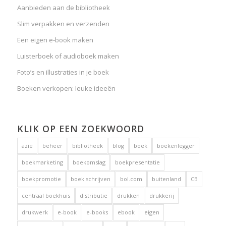
Aanbieden aan de bibliotheek
Slim verpakken en verzenden
Een eigen e-book maken
Luisterboek of audioboek maken
Foto’s en illustraties in je boek
Boeken verkopen: leuke ideeën
KLIK OP EEN ZOEKWOORD
azie
beheer
bibliotheek
blog
boek
boekenlegger
boekmarketing
boekomslag
boekpresentatie
boekpromotie
boek schrijven
bol.com
buitenland
CB
centraal boekhuis
distributie
drukken
drukkerij
drukwerk
e-book
e-books
ebook
eigen