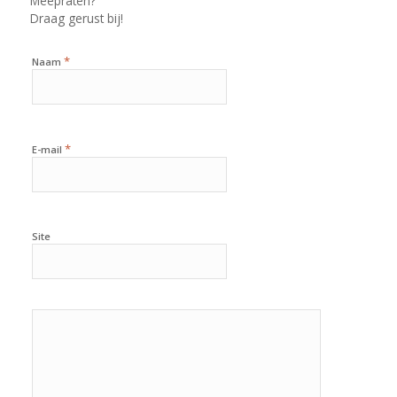
Meepraten?
Draag gerust bij!
*
Naam
*
E-mail
Site