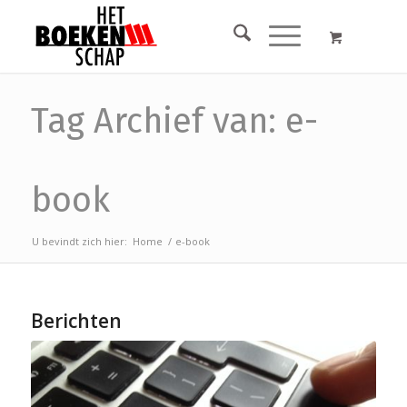
Tag Archief van: e-
book
U bevindt zich hier:
Home
/
e-book
Berichten