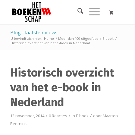
Blog - laatste nieuws
U bevindt zich hier:
Home
/
Meer dan 100 uitgeeftips
/
E-book
/
Historisch overzicht van het e-book in Nederland
Historisch overzicht
van het e-book in
Nederland
/
/
/
13 november, 2014
0 Reacties
in
E-book
door
Maarten
Beernink