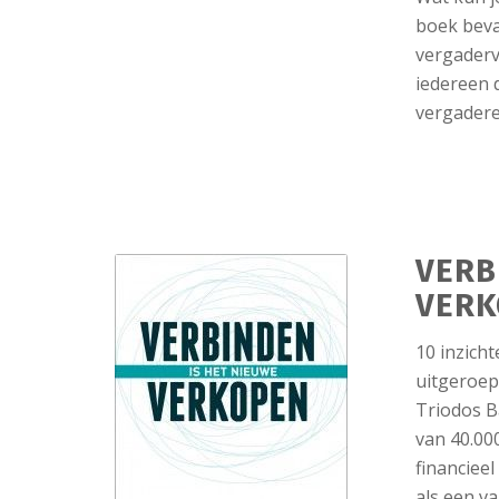
boek beva
vergaderv
iedereen d
vergadere
VERB
VERK
10 inzich
uitgeroep
Triodos B
van 40.000
financiee
als een v