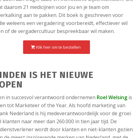
t daarom 21 medicijnen voor jou en je team om
erkalking aan te pakken. Dit boek is geschreven voor
ie weleens een vergadering voorbereidt, effectiever wil
n of de vergadercultuur bespreekbaar wil maken.
Klik hier om te bestellen
INDEN IS HET NIEUWE
OPEN
ten in succesvol verantwoord ondernemen
Roel Welsing
is
en tot Marketeer of the Year. Als hoofd marketing van
ank Nederland is hij medeverantwoordelijk voor de groei
 klanten naar meer dan 260.000 in tien jaar tijd. De
l dienstverlener wordt door klanten en niet-klanten gezien
an de meest inspirerende merken van Nederland, met de