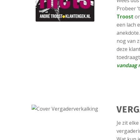
Wees dus 
Probeer ‘
Troost
on
een lach 
anekdote.
nog van zi
deze klan
toedraagt
vandaag 
VERG
Je zit el
vergaderi
Wat kun j