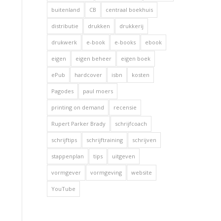
buitenland
CB
centraal boekhuis
distributie
drukken
drukkerij
drukwerk
e-book
e-books
ebook
eigen
eigen beheer
eigen boek
ePub
hardcover
isbn
kosten
Pagodes
paul moers
printing on demand
recensie
Rupert Parker Brady
schrijfcoach
schrijftips
schrijftraining
schrijven
stappenplan
tips
uitgeven
vormgever
vormgeving
website
YouTube