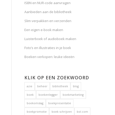
ISBN en NUR-code aanvragen
Aanbieden aan de bibliotheek
Slim verpakken en verzenden
Een eigen e-book maken
Luisterboek of audioboek maken
Foto’s en illustraties in je boek
Boeken verkopen: leuke ideeën
KLIK OP EEN ZOEKWOORD
azie
beheer
bibliotheek
blog
boek
boekenlegger
boekmarketing
boekomslag
boekpresentatie
boekpromotie
boek schrijven
bol.com