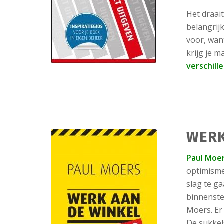
Het draai
belangrij
voor, wan
krijg je 
verschill
WERK
Paul Moe
optimisme
slag te g
binnenste
Moers. Er
De sukkel