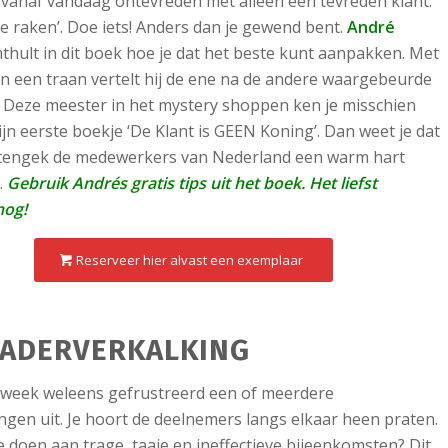
vanaf vandaag ontevreden met alleen een tevreden klant.
te raken’. Doe iets! Anders dan je gewend bent.
André
thult in dit boek hoe je dat het beste kunt aanpakken. Met
en een traan vertelt hij de ene na de andere waargebeurde
 Deze meester in het mystery shoppen ken je misschien
jn eerste boekje ‘De Klant is GEEN Koning’. Dan weet je dat
tengek de medewerkers van Nederland een warm hart
.
Gebruik Andrés gratis tips uit het boek. Het liefst
nog!
Reserveer hier alvast een exemplaar
ADERVERKALKING
ke week weleens gefrustreerd een of meerdere
ngen uit. Je hoort de deelnemers langs elkaar heen praten.
e doen aan trage, taaie en ineffectieve bijeenkomsten? Dit