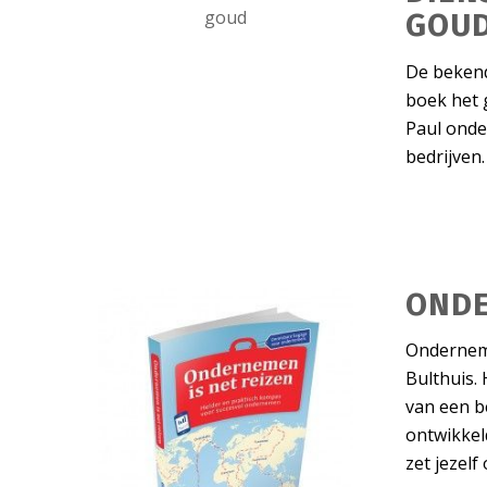
GOU
De bekend
boek het 
Paul onde
bedrijven
ONDE
Onderneme
Bulthuis. 
van een be
ontwikkel
zet jezelf