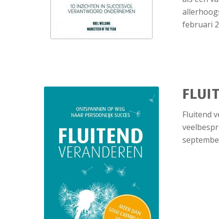
allerhoogs
februari 2
FLUI
Fluitend v
veelbespr
september