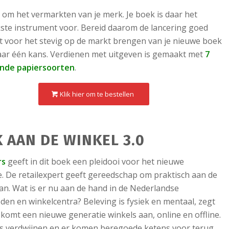
t om het vermarkten van je merk. Je boek is daar het
kste instrument voor. Bereid daarom de lancering goed
t voor het stevig op de markt brengen van je nieuwe boek
maar één kans. Verdienen met uitgeven is gemaakt met
7
ende papiersoorten
.
Klik hier om te bestellen
 AAN DE WINKEL 3.0
rs
geeft in dit boek een pleidooi voor het nieuwe
. De retailexpert geeft gereedschap om praktisch aan de
aan. Wat is er nu aan de hand in de Nederlandse
den en winkelcentra? Beleving is fysiek en mentaal, zegt
 komt een nieuwe generatie winkels aan, online en offline.
s verdwijnen en er komen beregoede ketens voor terug.