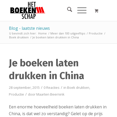
Blog - laatste nieuws
U bevindt zich hier:
Home
/
Meer dan 100 uitgeeftips
/
Productie
/
Boek drukken
/
Je boeken laten drukken in China
Je boeken laten
drukken in China
/
/
28 september, 2015
0 Reacties
in
Boek drukken
,
/
Productie
door
Maarten Beernink
Een enorme hoeveelheid boeken laten drukken in
China, is dat wel zo verstandig? Gelet op de prijs