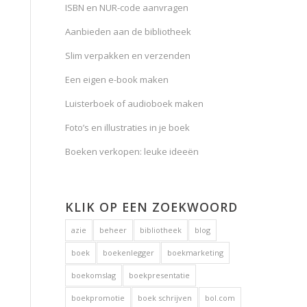
ISBN en NUR-code aanvragen
Aanbieden aan de bibliotheek
Slim verpakken en verzenden
Een eigen e-book maken
Luisterboek of audioboek maken
Foto’s en illustraties in je boek
Boeken verkopen: leuke ideeën
KLIK OP EEN ZOEKWOORD
azie
beheer
bibliotheek
blog
boek
boekenlegger
boekmarketing
boekomslag
boekpresentatie
boekpromotie
boek schrijven
bol.com