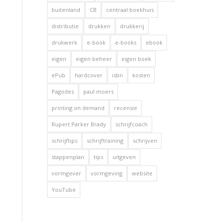
buitenland
CB
centraal boekhuis
distributie
drukken
drukkerij
drukwerk
e-book
e-books
ebook
eigen
eigen beheer
eigen boek
ePub
hardcover
isbn
kosten
Pagodes
paul moers
printing on demand
recensie
Rupert Parker Brady
schrijfcoach
schrijftips
schrijftraining
schrijven
stappenplan
tips
uitgeven
vormgever
vormgeving
website
YouTube