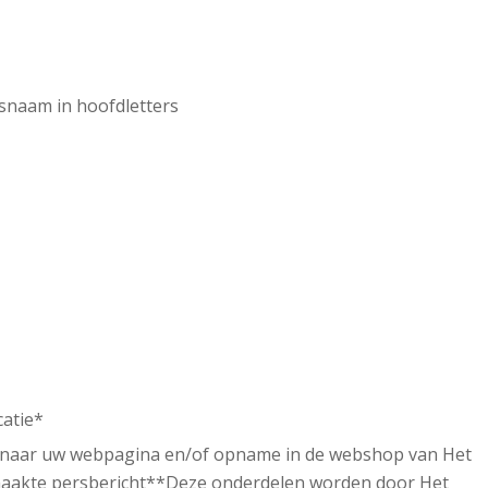
tsnaam in hoofdletters
catie*
ink naar uw webpagina en/of opname in de webshop van Het
emaakte persbericht**Deze onderdelen worden door Het